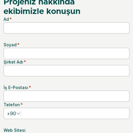
Projeniz hakkında
ekibimizle konuşun
Ad
*
Soyad
*
Şirket Adı
*
İş E-Postası
*
Telefon
*
+
90
Web Sitesi