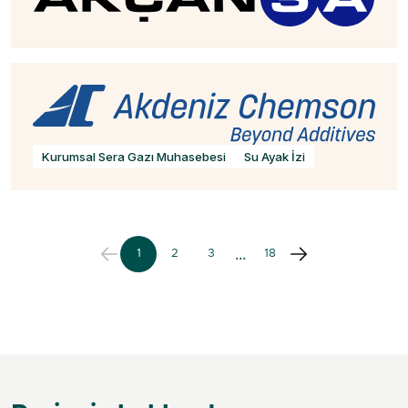
Kurumsal Sera Gazı Muhasebesi
Su Ayak İzi
…
1
2
3
18