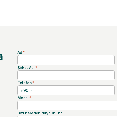
Ad
*
a
Şirket Adı
*
Telefon
*
+
90
Mesaj
*
Bizi nereden duydunuz?