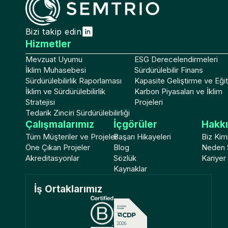
Bizi takip edin
Hizmetler
Mevzuat Uyumu
ESG Derecelendirmeleri
İklim Muhasebesi
Sürdürülebilir Finans
Sürdürülebilirlik Raporlaması
Kapasite Geliştirme ve Eği
İklim ve Sürdürülebilirlik
Karbon Piyasaları ve İklim
Stratejisi
Projeleri
Tedarik Zinciri Sürdürülebilirliği
Çalışmalarımız
İçgörüler
Hakk
Tüm Müşteriler ve Projeler
Başarı Hikayeleri
Biz Kim
Öne Çıkan Projeler
Blog
Neden 
Akreditasyonlar
Sözlük
Kariyer
Kaynaklar
İş Ortaklarımız