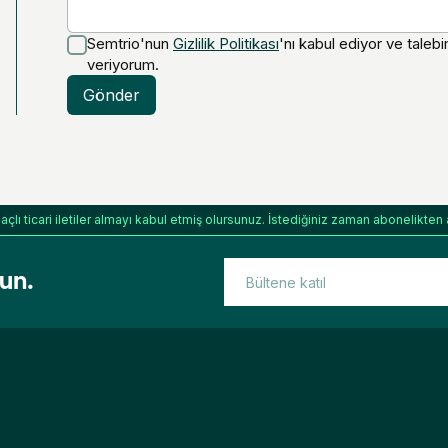
Semtrio'nun
Gizlilik Politikası
'nı kabul ediyor ve talebi
veriyorum.
Gönder
ı ticari iletiler almayı kabul etmiş olursunuz. İstediğiniz zaman abonelikten ay
lun.