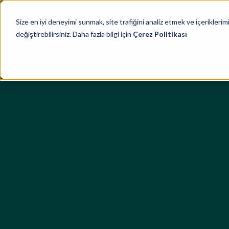
Hizmetler
Size en iyi deneyimi sunmak, site trafiğini analiz etmek ve içeriklerimiz
değiştirebilirsiniz. Daha fazla bilgi için
Çerez Politikası
Ana Sayfa
Çalışmalarımız
Tüm Müşteriler ve P