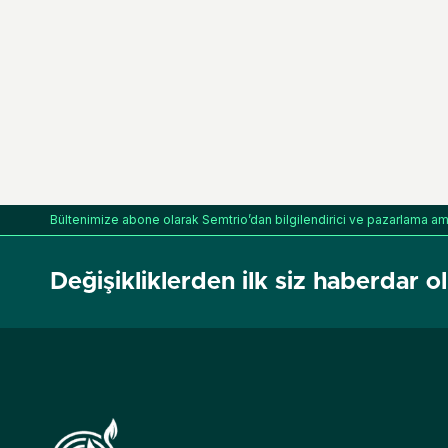
Bültenimize abone olarak Semtrio’dan bilgilendirici ve pazarlama amaçl
Değişikliklerden ilk siz haberdar o