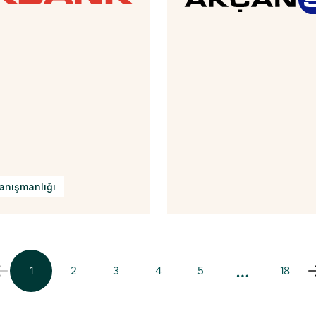
anışmanlığı
…
1
2
3
4
5
18