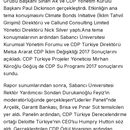
Grubu Başkanı Sinan Ak ve CDP Yönetim Kurulu
Başkanı Paul Dickinson gerçekleştirdi. Etkinliğin ana
tema konuşmasını Climate Bonds Initiative (İklim Tahvil
Girişimi) Direktörü ve Callund Consulting Limited
Yönetici Direktörü Nick Silver yaptı.Ana tema
konuşmalarının ardından Sabancı Üniversitesi
Kurumsal Yönetim Forumu ve CDP Türkiye Direktörü
Melsa Ararat CDP İklim Değişikliği 2017 Sonuçlarını
açıkladı. CDP Türkiye Projeler Yöneticisi Mirhan
Köroğlu Göğüş de CDP Su Programı 2017 sonuçlarını
sundu.
Rapor sunumlarından sonra, Sabancı Üniversitesi
Rektör Yardımcısı Sondan Durukanoğlu Feyiz’in
moderatörlüğünde gerçekleşen“Liderler Paneli”nde
Arçelik, Garanti Bankası, Brisa ve Pınar Süt temsilcileri
yer aldı. Panelin ardından, CDP Türkiye Derecelendirme
ortağı Deloitte Türkiye’nin CEO’su Humpry Hutton söz
aldı. Gerçekleştirilen CDP Ödül töreninin ardından