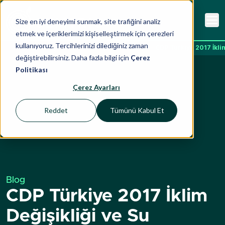
Size en iyi deneyimi sunmak, site trafiğini analiz
etmek ve içeriklerimizi kişiselleştirmek için çerezleri
kullanıyoruz. Tercihlerinizi dilediğiniz zaman
Ana Sayfa
İçgörüler
Blog
CDP Türkiye 2017 İkli
değiştirebilirsiniz. Daha fazla bilgi için
Çerez
Politikası
Çerez Ayarları
Reddet
Tümünü Kabul Et
Blog
CDP Türkiye 2017 İklim
Değişikliği ve Su