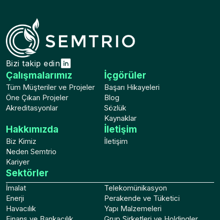
Bizi takip edin
Çalışmalarımız
İçgörüler
Tüm Müşteriler ve Projeler
Başarı Hikayeleri
Öne Çıkan Projeler
Blog
Akreditasyonlar
Sözlük
Kaynaklar
Hakkımızda
İletişim
Biz Kimiz
İletişim
Neden Semtrio
Kariyer
Sektörler
İmalat
Telekomünikasyon
Enerji
Perakende ve Tüketici
Havacılık
Yapı Malzemeleri
Finans ve Bankacılık
Grup Şirketleri ve Holdingler