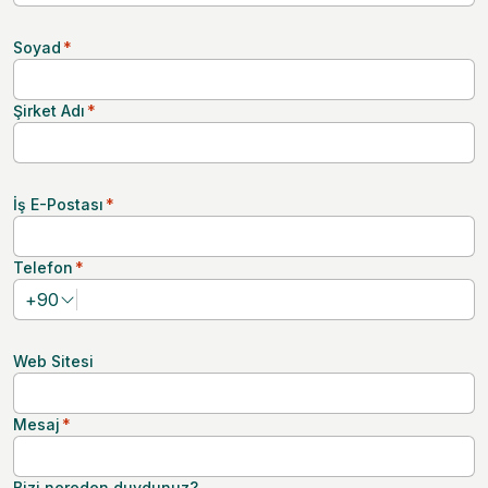
Soyad
*
Şirket Adı
*
İş E-Postası
*
Telefon
*
+
90
Web Sitesi
Mesaj
*
Bizi nereden duydunuz?