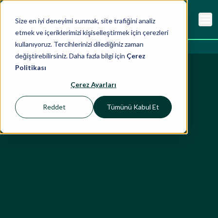
Size en iyi deneyimi sunmak, site trafiğini analiz
etmek ve içeriklerimizi kişiselleştirmek için çerezleri
kullanıyoruz. Tercihlerinizi dilediğiniz zaman
Ana Sayfa
İçgörüler
Blog
EPD Nedir?
değiştirebilirsiniz. Daha fazla bilgi için
Çerez
Politikası
Çerez Ayarları
Reddet
Tümünü Kabul Et