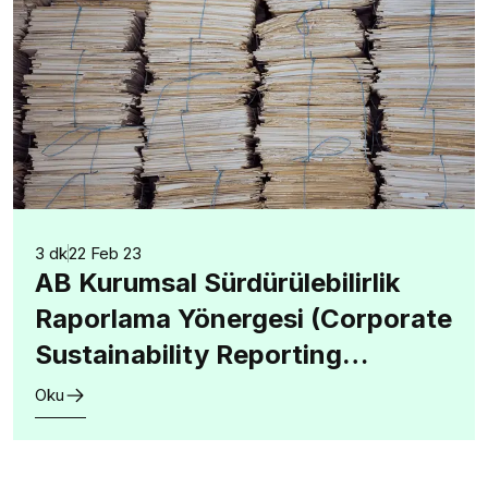
3 dk
22 Feb 23
AB Kurumsal Sürdürülebilirlik
Raporlama Yönergesi (Corporate
Sustainability Reporting
Directive-CSRD)
Oku