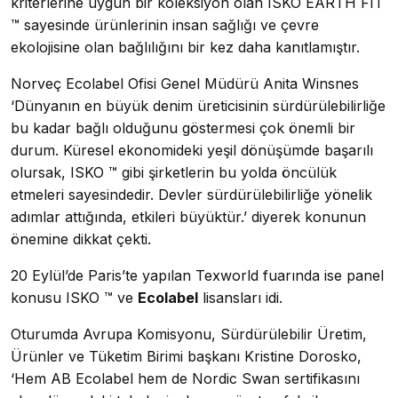
kriterlerine uygun bir koleksiyon olan ISKO EARTH FIT
™ sayesinde ürünlerinin insan sağlığı ve çevre
ekolojisine olan bağlılığını bir kez daha kanıtlamıştır.
Norveç Ecolabel Ofisi Genel Müdürü Anita Winsnes
‘Dünyanın en büyük denim üreticisinin sürdürülebilirliğe
bu kadar bağlı olduğunu göstermesi çok önemli bir
durum. Küresel ekonomideki yeşil dönüşümde başarılı
olursak, ISKO ™ gibi şirketlerin bu yolda öncülük
etmeleri sayesindedir. Devler sürdürülebilirliğe yönelik
adımlar attığında, etkileri büyüktür.’ diyerek konunun
önemine dikkat çekti.
20 Eylül’de Paris’te yapılan Texworld fuarında ise panel
konusu ISKO ™ ve
Ecolabel
lisansları idi.
Oturumda Avrupa Komisyonu, Sürdürülebilir Üretim,
Ürünler ve Tüketim Birimi başkanı Kristine Dorosko,
‘Hem AB Ecolabel hem de Nordic Swan sertifikasını