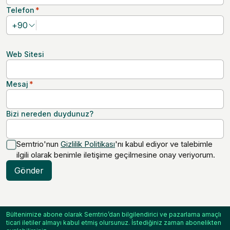
Telefon
*
+
90
Web Sitesi
Mesaj
*
Bizi nereden duydunuz?
Semtrio'nun
Gizlilik Politikası
'nı kabul ediyor ve talebimle
ilgili olarak benimle iletişime geçilmesine onay veriyorum.
Gönder
Bültenimize abone olarak Semtrio’dan bilgilendirici ve pazarlama amaçlı
ticari iletiler almayı kabul etmiş olursunuz. İstediğiniz zaman abonelikten