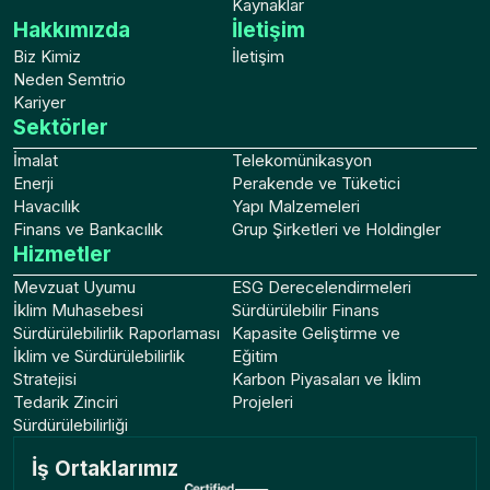
Kaynaklar
Hakkımızda
İletişim
Biz Kimiz
İletişim
Neden Semtrio
Kariyer
Sektörler
İmalat
Telekomünikasyon
Enerji
Perakende ve Tüketici
Havacılık
Yapı Malzemeleri
Finans ve Bankacılık
Grup Şirketleri ve Holdingler
Hizmetler
Mevzuat Uyumu
ESG Derecelendirmeleri
İklim Muhasebesi
Sürdürülebilir Finans
Sürdürülebilirlik Raporlaması
Kapasite Geliştirme ve
İklim ve Sürdürülebilirlik
Eğitim
Stratejisi
Karbon Piyasaları ve İklim
Tedarik Zinciri
Projeleri
Sürdürülebilirliği
İş Ortaklarımız