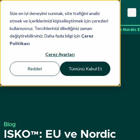
Size en iyi deneyimi sunmak, site trafiğini analiz
etmek ve içeriklerimizi kişiselleştirmek için çerezleri
kullanıyoruz. Tercihlerinizi dilediğiniz zaman
Ana Sayfa
İçgörüler
Blog
ISKO™: EU ve Nordic E
değiştirebilirsiniz. Daha fazla bilgi için
Çerez
Politikası
Çerez Ayarları
Reddet
Tümünü Kabul Et
Blog
ISKO™: EU ve Nordic