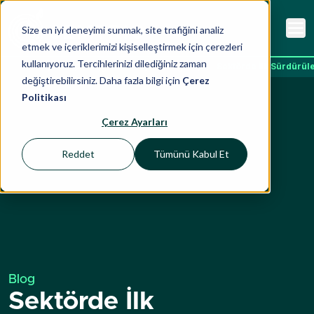
Size en iyi deneyimi sunmak, site trafiğini analiz
etmek ve içeriklerimizi kişiselleştirmek için çerezleri
kullanıyoruz. Tercihlerinizi dilediğiniz zaman
Ana Sayfa
İçgörüler
Blog
Sektörde İlk Sürdürül
değiştirebilirsiniz. Daha fazla bilgi için
Çerez
Politikası
Çerez Ayarları
Reddet
Tümünü Kabul Et
Blog
Sektörde İlk