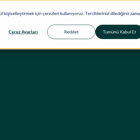
Sektörler
Çalışmalarımız
İçgörüler
i kişiselleştirmek için çerezleri kullanıyoruz. Tercihlerinizi dilediğiniz zam
ynakları Nelerdir?
Çerez Ayarları
Reddet
Tümünü Kabul Et