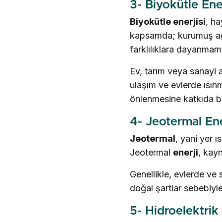
3- Biyokütle Ener
Biyokütle enerjisi
, ha
kapsamda; kurumuş ağaçl
farklılıklara dayanmamas
Ev, tarım veya sanayi a
ulaşım ve evlerde ısınma
önlenmesine katkıda b
4- Jeotermal Ene
Jeotermal
, yani yer 
Jeotermal
enerji
, kayn
Genellikle, evlerde ve 
doğal şartlar sebebiyl
5- Hidroelektrik 