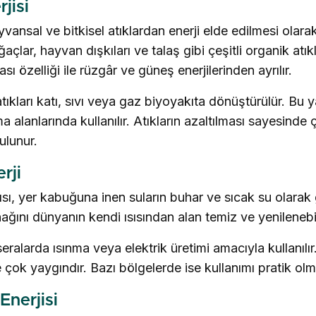
jisi
yvansal ve bitkisel atıklardan enerji elde edilmesi olar
ar, hayvan dışkıları ve talaş gibi çeşitli organik atıkla
ı özelliği ile rüzgâr ve güneş enerjilerinden ayrılır.
tıkları katı, sıvı veya gaz biyoyakıta dönüştürülür. Bu ya
 alanlarında kullanılır. Atıkların azaltılması sayesinde çe
ulunur.
rji
ısısı, yer kabuğuna inen suların buhar ve sıcak su olarak
ağını dünyanın kendi ısısından alan temiz ve yenilenebili
seralarda ısınma veya elektrik üretimi amacıyla kullanılı
e çok yaygındır. Bazı bölgelerde ise kullanımı pratik ol
Enerjisi