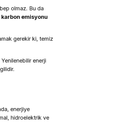
sebep olmaz. Bu da
e
karbon emisyonu
amak gerekir ki, temiz
Yenilenebilir enerji
ilidir.
da, enerjiye
al, hidroelektrik ve