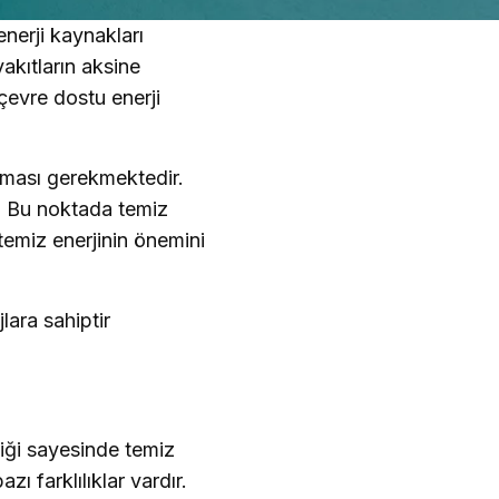
enerji kaynakları
yakıtların aksine
evre dostu enerji
ılması gerekmektedir.
r. Bu noktada temiz
temiz enerjinin önemini
jlara sahiptir
liği sayesinde temiz
azı farklılıklar vardır.