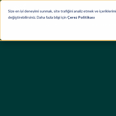
Hizmetler
Size en iyi deneyimi sunmak, site trafiğini analiz etmek ve içeriklerimiz
değiştirebilirsiniz. Daha fazla bilgi için
Çerez Politikası
Ana Sayfa
İçgörüler
Blog
Temiz Enerji Ka