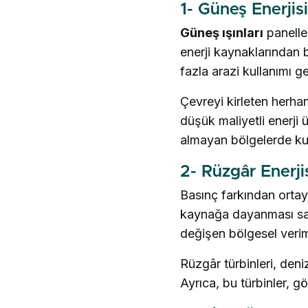
1- Güneş Enerjisi
Güneş ışınları
paneller
enerji kaynaklarından b
fazla arazi kullanımı g
Çevreyi kirleten herha
düşük maliyetli enerji ü
almayan bölgelerde kul
2- Rüzgâr Enerji
Basınç farkından ortaya 
kaynağa dayanması saye
değişen bölgesel verimli
Rüzgâr türbinleri, deni
Ayrıca, bu türbinler, g