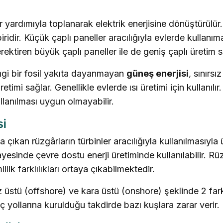
 yardımıyla toplanarak elektrik enerjisine dönüştürülür
iridir. Küçük çaplı paneller aracılığıyla evlerde kullan
erektiren büyük çaplı paneller ile de geniş çaplı üretim s
ngi bir fosil yakıta dayanmayan
güneş enerjisi
, sınırs
retimi sağlar. Genellikle evlerde ısı üretimi için kullanılı
lanılması uygun olmayabilir.
si
çıkan rüzgârların türbinler aracılığıyla kullanılmasıyla ü
sinde çevre dostu enerji üretiminde kullanılabilir. Rü
lik farklılıkları ortaya çıkabilmektedir.
z üstü (offshore) ve kara üstü (onshore) şeklinde 2 farkl
öç yollarına kurulduğu takdirde bazı kuşlara zarar verir.