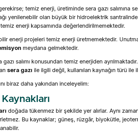
gerekirse; temiz enerji, üretiminde sera gazı salımına 
ı yenilenebilir olan büyük bir hidroelektrik santralind
temiz enerji kapsamında değerlendirilmemektedir.
ilir enerji projeleri temiz enerji üretmemektedir. Unutm
 emisyon
meydana gelmektedir.
era gazı salımı konusundan temiz enerjiden ayrılmaktadır. 
nan
sera gazı
ile ilgili değil, kullanılan kaynağın türü ile ilg
ını biraz daha yakından inceleyelim:
 Kaynakları
arı
doğada tükenmez bir şekilde yer alırlar. Aynı zaman
rletmez. Bu kaynaklar; güneş, rüzgâr, biyokütle, jeoterm
anabilir.