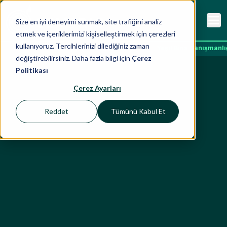
Size en iyi deneyimi sunmak, site trafiğini analiz
etmek ve içeriklerimizi kişiselleştirmek için çerezleri
kullanıyoruz. Tercihlerinizi dilediğiniz zaman
Ana Sayfa
İçgörüler
Blog
Yeşil Bina Danışmanlı
değiştirebilirsiniz. Daha fazla bilgi için
Çerez
Politikası
Çerez Ayarları
Reddet
Tümünü Kabul Et