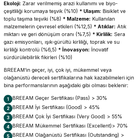
Ekoloji:
Zarar verilmemiş arazi kullanımı ve biyo-
çeşitliliği korumaya teşvik (%10)
* Ulaşım:
Bisiklet ve
toplu taşıma teşviki (%8)
* Malzeme:
Kullanılan
malzemelerin çevresel etkileri (%12,5)
* Atıklar:
Atık
miktarı ve geri dönüşüm oranı (%7,5)
* Kirlilik:
Sera
gazı emisyonları, ışık-gürültü kirliliği, toprak ve su
kirliliği kontrolü (%6,5)
* İnovasyon:
İnovatif
sürdürülebilirlik fikirleri (%10)
BREEAM’in geçer, iyi, çok iyi, mükemmel veya
olağanüstü dereceli sertifikalarına hak kazabilmeleri için
bina performanslarının aşağıdaki gibi olması beklenir:
BREEAM Geçer Sertifikası (Pass) > 30%
1
BREEAM İyi Sertifikası (Good) > 45%
2
BREEAM Çok İyi Sertifikası (Very Good) > 55%
3
BREEAM Mükemmel Sertifikası (Excellent)> 70%
4
BREEAM Olağanüstü Sertifikası (Outstanding) >
5