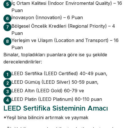
İç Ortam Kalitesi (Indoor Enviromental Quality) – 16
5
Puan
İnovasyon (Innovation) – 6 Puan
6
Bölgesel Öncelik Kredileri (Regional Priority) – 4
7
Puan
Yerleşim ve Ulaşım (Location and Transport) – 16
8
Puan
Binalar, topladıkları puanlara göre ise şu şekilde
derecelendirilirler:
LEED Sertifika (LEED Certified) 40-49 puan,
1
LEED Gümüş (LEED Silver) 50-59 puan,
2
LEED Altın (LEED Gold) 60-79 ve
3
LEED Platin (LEED Platinum) 80-110 puan
4
LEED Sertifika Sisteminin Amacı
*Yeşil bina bilincini artırmak ve yaymak