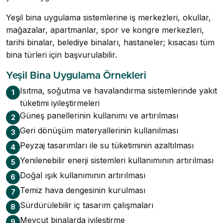
Yeşil bina uygulama sistemlerine iş merkezleri, okullar,
mağazalar, apartmanlar, spor ve kongre merkezleri,
tarihi binalar, belediye binaları, hastaneler; kısacası tüm
bina türleri için başvurulabilir.
Yeşil Bina Uygulama Örnekleri
Isıtma, soğutma ve havalandırma sistemlerinde yakıt
1
tüketimi iyileştirmeleri
Güneş panellerinin kullanımı ve artırılması
2
Geri dönüşüm materyallerinin kullanılması
3
Peyzaj tasarımları ile su tüketiminin azaltılması
4
Yenilenebilir enerji sistemleri kullanımının artırılması
5
Doğal ışık kullanımının artırılması
6
Temiz hava dengesinin kurulması
7
Sürdürülebilir iç tasarım çalışmaları
8
Mevcut binalarda iyileştirme
9