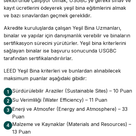
sektöründe çalışıyor olmak, USGBC’ye gerekli sınav ve
kayıt ücretlerini ödeyerek yeşil bina eğitimlerini almak
ve bazı sınavlardan geçmek gereklidir.
Akredite kuruluşlarda çalışan Yeşil Bina Uzmanları,
binalar ve yapılar için danışmanlık verebilir ve binaların
sertifikasyon sürecini yürütürler. Yeşil bina kriterlerini
sağlayan binalar ise başvuru sonucunda USGBC
tarafından sertifikalandırılırlar.
LEED Yeşil Bina kriterleri ve bunlardan alınabilecek
maksimum puanlar aşağıdaki gibidir:
Sürdürülebilir Araziler (Sustainable Sites) – 10 Puan
1
Su Verimliliği (Water Efficiency) – 11 Puan
2
Enerji ve Atmosfer (Energy and Atmosphere) – 33
3
Puan
Malzeme ve Kaynaklar (Materials and Resources) –
4
13 Puan