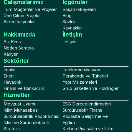
Çalışmalarımız
İçgörüler
Tüm Müşteriler ve Projeler
Başarı Hikayeleri
Öne Çıkan Projeler
Blog
Akreditasyonlar
Sözlük
Kaynaklar
Hakkımızda
İletişim
Biz Kimiz
İletişim
Neden Semtrio
Kariyer
Sektörler
İmalat
Telekomünikasyon
Enerji
Perakende ve Tüketici
Havacılık
Yapı Malzemeleri
Finans ve Bankacılık
Grup Şirketleri ve Holdingler
Hizmetler
Mevzuat Uyumu
ESG Derecelendirmeleri
İklim Muhasebesi
Sürdürülebilir Finans
Sürdürülebilirlik Raporlaması
Kapasite Geliştirme ve
İklim ve Sürdürülebilirlik
Eğitim
Stratejisi
Karbon Piyasaları ve İklim