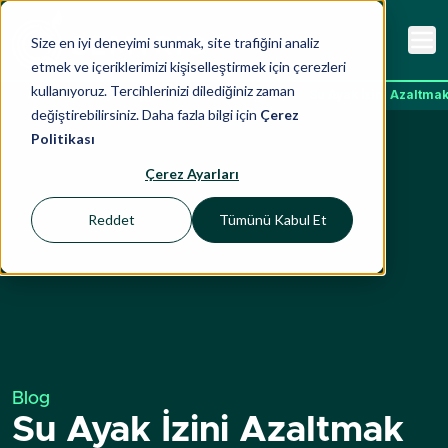
Size en iyi deneyimi sunmak, site trafiğini analiz
etmek ve içeriklerimizi kişiselleştirmek için çerezleri
kullanıyoruz. Tercihlerinizi dilediğiniz zaman
Ana Sayfa
İçgörüler
Blog
Su Ayak İzini Azaltmak
değiştirebilirsiniz. Daha fazla bilgi için
Çerez
Politikası
Çerez Ayarları
Reddet
Tümünü Kabul Et
Blog
Su Ayak İzini Azaltmak